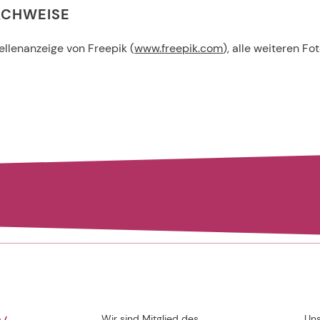
ACHWEISE
tellenanzeige von Freepik (
www.freepik.com
), alle weiteren F
Wir sind Mitglied des
Uns