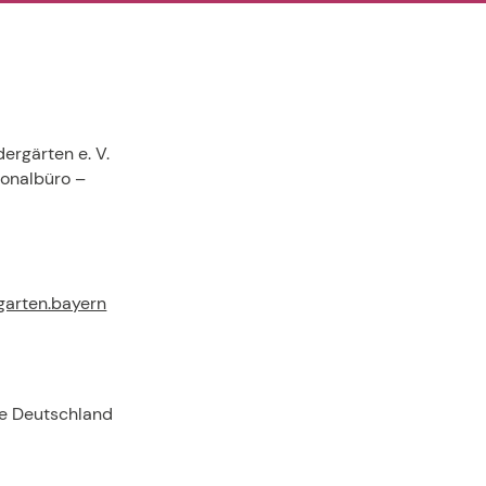
ergärten e. V.
ionalbüro –
garten.bayern
e Deutschland