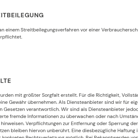
ITBEILEGUNG
 einem Streitbeilegungsverfahren vor einer Verbraucherschli
rpflichtet.
LTE
urden mit größter Sorgfalt erstellt. Für die Richtigkeit, Vollst
eine Gewähr übernehmen. Als Diensteanbieter sind wir für eig
 Gesetzen verantwortlich. Wir sind als Diensteanbieter jedoch
erte fremde Informationen zu überwachen oder nach Umstände
t hinweisen. Verpflichtungen zur Entfernung oder Sperrung de
zen bleiben hiervon unberührt. Eine diesbezügliche Haftung 
er konkreten Rechtsverletzung möglich. Bei Bekanntwerden v