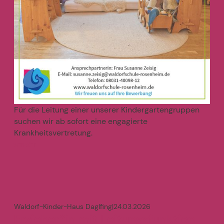
Für die Leitung einer unserer Kindergartengruppen
suchen wir ab sofort eine engagierte
Krankheitsvertretung.
mehr
>
Waldorf-Kinder-Haus Daglfing
|
24.03.2026
Erzieher*in mit Leitungsfunktion