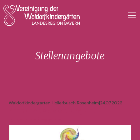
Stellenangebote
Waldorfkindergarten Hollerbusch Rosenheim
|
24.07.2026
Krankheitsvertretung und
KinderpflegerIn