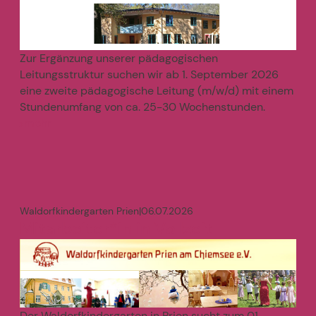
Zur Ergänzung unserer pädagogischen
Leitungsstruktur suchen wir ab 1. September 2026
eine zweite pädagogische Leitung (m/w/d) mit einem
Stundenumfang von ca. 25-30 Wochenstunden.
mehr
>
Waldorfkindergarten Prien
|
06.07.2026
Mitarbeiter*in in Vollzeit
Der Waldorfkindergarten in Prien sucht zum 01.