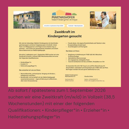
gesucht
Ab sofort / spätestens zum 1. September 2026
suchen wir eine Zweitkraft (m/w/d) in Vollzeit (38,5
Wochenstunden) mit einer der folgenden
Qualifikationen: • Kinderpfleger*in • Erzieher*in •
Heilerziehungspfleger*in
mehr
>