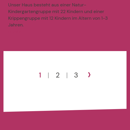
Unser Haus besteht aus einer Natur-
Kindergartengruppe mit 22 Kindern und einer
Krippengruppe mit 12 Kindern im Altern von 1-3
Jahren.
mehr
>
›
1
|
2
|
3