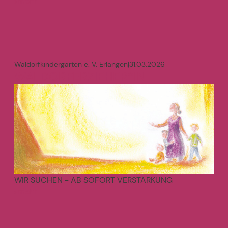
mehr
>
Waldorfkindergarten e. V. Erlangen
|
31.03.2026
WALDORFERZIEHER*IN
WIR SUCHEN - AB SOFORT VERSTÄRKUNG
mehr
>