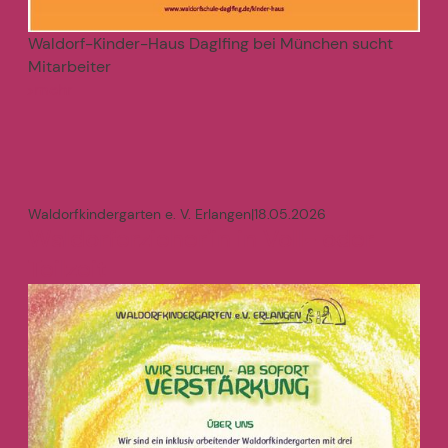
Waldorf-Kinder-Haus Daglfing bei München sucht
Mitarbeiter
mehr
>
Waldorfkindergarten e. V. Erlangen
|
18.05.2026
Waldorferzieher'in in Voll- oder
Teilzeit