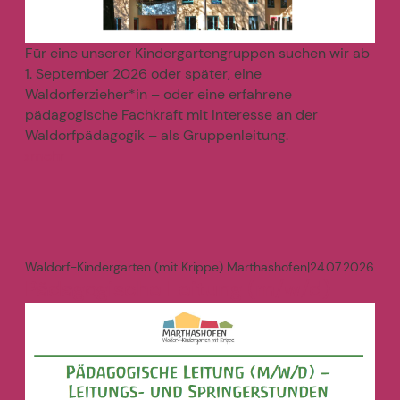
Für eine unserer Kindergartengruppen suchen wir ab
1. September 2026 oder später, eine
Waldorferzieher*in – oder eine erfahrene
pädagogische Fachkraft mit Interesse an der
Waldorfpädagogik – als Gruppenleitung.
mehr
>
Waldorf-Kindergarten (mit Krippe) Marthashofen
|
24.07.2026
Pädagogische Leitung (m/w/d)