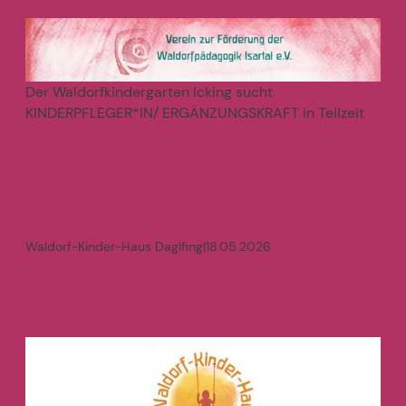
ERGÄNZUNGSKRAFT
Der Waldorfkindergarten Icking sucht
KINDERPFLEGER*IN/ ERGÄNZUNGSKRAFT in Teilzeit
mehr
>
Waldorf-Kinder-Haus Daglfing
|
18.05.2026
Erzieher*in, Ergänzungskraft,
Erzieher*in im Anerkennungsjahr
und BFD in Vollzeit