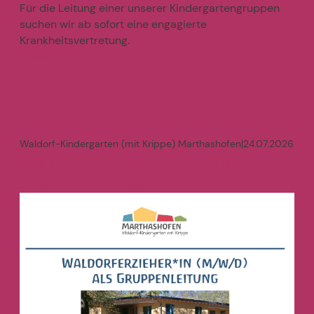
Für die Leitung einer unserer Kindergartengruppen
suchen wir ab sofort eine engagierte
Krankheitsvertretung.
mehr
>
Waldorf-Kindergarten (mit Krippe) Marthashofen
|
24.07.2026
Waldorferzieher*in (m/w/d) als
Gruppenleitung