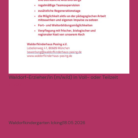
Waldorf-Erzieher/in (m/w/d) in Voll- oder Teilzeit
mehr
>
Waldorfkindergarten Icking
|
18.05.2026
KINDERPFLEGER*IN /