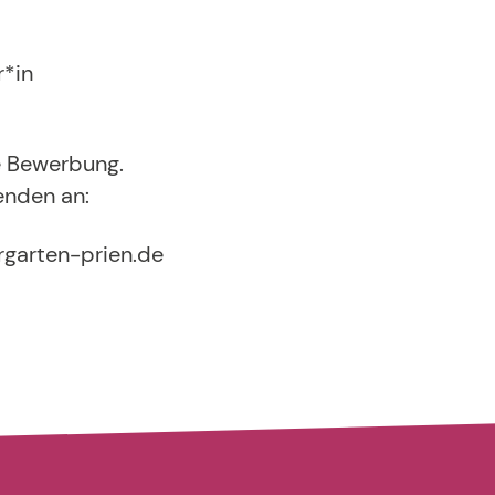
r*in
re Bewerbung.
enden an:
rgarten-prien.de