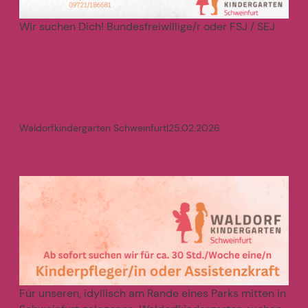
Wir suchen Dich! Bundesfreiwillige/r oder FSJ / SEJ
mehr
>
Waldorfkindergarten Schweinfurt
|
25.02.2026
Kinderpfleger/in oder
Assistenzkraft
Für unseren, idyllisch am Rande eines Parks mitten in