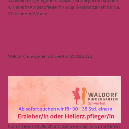
Schweinfurt gelegenen, Waldorfkindergarten suchen
wir eine/n Kinderpfleger/in oder Assistenzkraft für ca.
30 Stunden/Woche
mehr
>
Waldorfkindergarten Schweinfurt
|
25.02.2026
Erzieher/in oder
Heilerziehungspfleger/in
Für unseren, idyllisch am Rande eines Parks mitten in