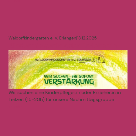
>
Waldorfkindergarten e. V. Erlangen
|
13.12.2025
Kinderpfleger:in oder Erzieher:in
Wir suchen eine Kinderpfleger:in oder Erzieher:in in
Teilzeit (15-20h) für unsere Nachmittagsgruppe
mehr
>