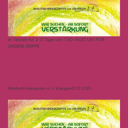
in Teilzeit für 2-3 Tage von 7:30-14:30 Uhr FÜR
UNSERE KRIPPE
mehr
>
Waldorfkindergarten e. V. Erlangen
|
13.12.2025
Hauswirtschaftliche Unterstützung