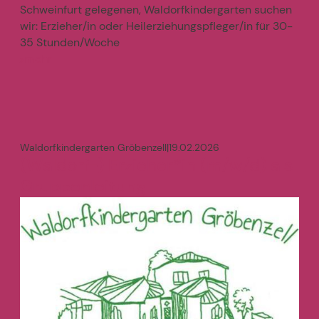
Schweinfurt gelegenen, Waldorfkindergarten suchen
wir: Erzieher/in oder Heilerziehungspfleger/in für 30-
35 Stunden/Woche
mehr
>
Waldorfkindergarten Gröbenzell
|
19.02.2026
(Waldorf-) Erzieher*in (m/w/d) als
Gruppenleitung