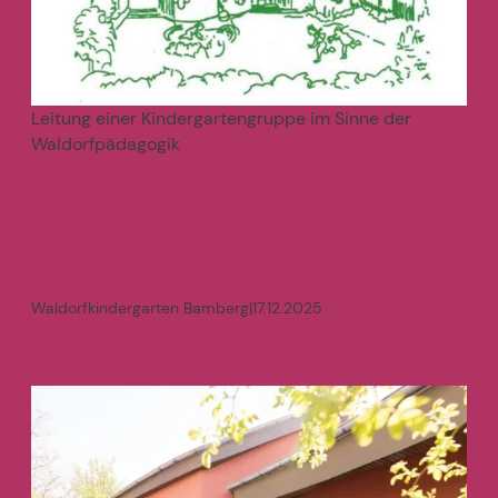
Leitung einer Kindergartengruppe im Sinne der
Waldorfpädagogik
mehr
>
Waldorfkindergarten Bamberg
|
17.12.2025
Waldorferzieher:in, Erzieher:in,
Kinderpfleger:in