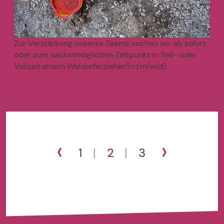
Zur Verstärkung unseres Teams suchen wir ab sofort
oder zum nächstmöglichen Zeitpunkt in Teil- oder
Vollzeit:eine/n Waldorferzieher/in (m/w/d)
mehr
>
‹
›
1
|
2
|
3