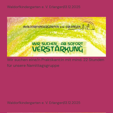
Waldorfkindergarten e. V. Erlangen
|
13.12.2025
Praktikant:in
Wir suchen eine/n Praktikant:in mit mind. 22 Stunden
für unsere Namittagsgruppe
mehr
>
Waldorfkindergarten e. V. Erlangen
|
13.12.2025
Waldorferzieher:in