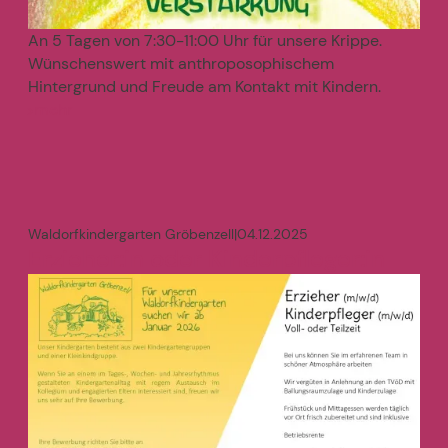
An 5 Tagen von 7:30-11:00 Uhr für unsere Krippe.
Wünschenswert mit anthroposophischem
Hintergrund und Freude am Kontakt mit Kindern.
mehr
>
Waldorfkindergarten Gröbenzell
|
04.12.2025
Erzieher:in oder Kinderpfleger:in